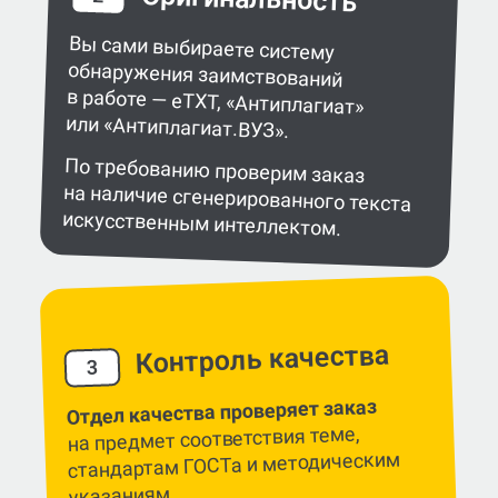
Вы сами выбираете систему
обнаружения заимствований
в работе — eTXT, «Антиплагиат»
или «Антиплагиат.ВУЗ».
По требованию проверим заказ
на наличие сгенерированного текста
искусственным интеллектом.
Контроль качества
3
Отдел качества проверяет заказ
на предмет соответствия теме,
стандартам ГОСТа и методическим
указаниям.