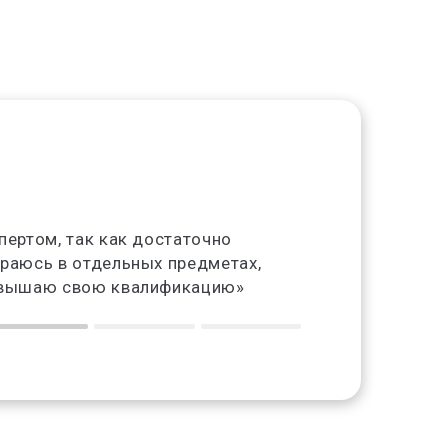
Наталья К.
пертом, так как достаточно
«Работаю в унив
раюсь в отдельных предметах,
является неплох
овышаю свою квалификацию»
дохода»