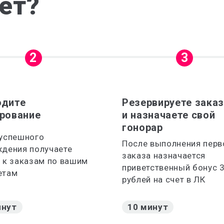
ает?
2
3
одите
Резервируете зака
рование
и назначаете свой
гонорар
 успешного
После выполнения перв
дения получаете
заказа назначается
 к заказам по вашим
приветственный бонус 
етам
рублей на счет в ЛК
инут
10 минут