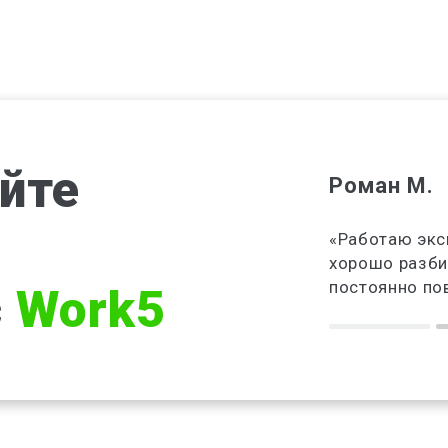
йте
Роман М.
сть высшее образование. Выбрала
«Работаю экс
спертом студенческих работ. Могу
хорошо разби
работать, когда малыш спит»
постоянно п
с
Work5