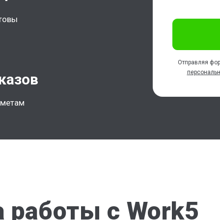
отовы
Отправляя фор
персональ
казов
дметам
 работы с Work5