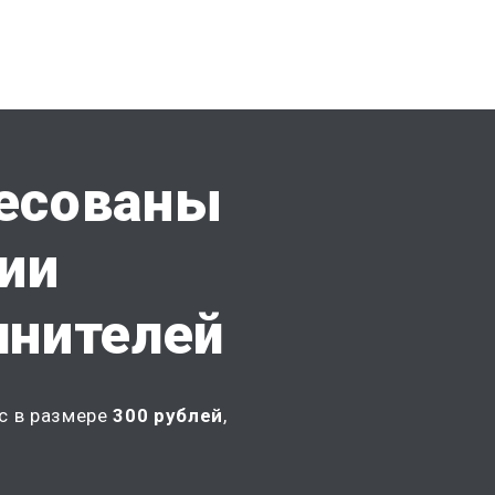
есованы
ии
лнителей
с в размере
300 рублей
,