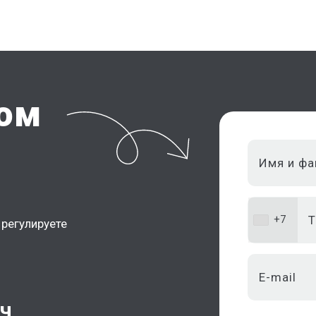
том
+7
регулируете
ач