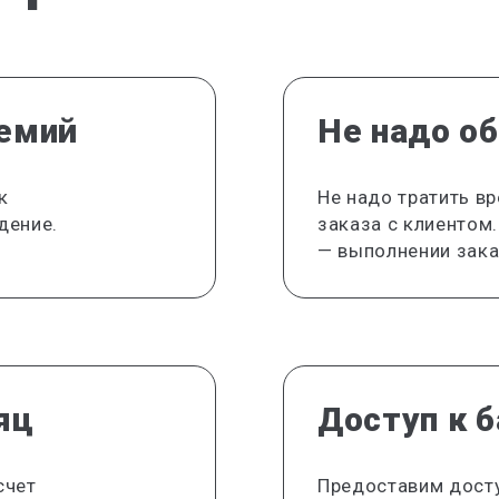
ремий
Не надо о
к
Не надо тратить в
дение.
заказа с клиентом
— выполнении зака
яц
Доступ к б
счет
Предоставим дост