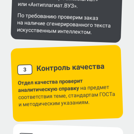
Вы сами выбираете систему
обнаружения заимствований
в работе — eTXT, «Антиплагиат»
или «Антиплагиат.ВУЗ».
По требованию проверим заказ
на наличие сгенерированного текста
искусственным интеллектом.
Контроль качества
3
Отдел качества проверит
на предмет
аналитическую справку
соответствия теме, стандартам ГОСТа
и методическим указаниям.