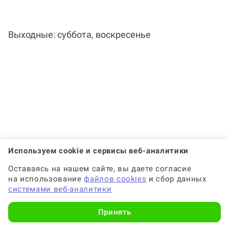
справке)?
client@work5.ru
проспект Карла Маркса, д. 41/1, офис 438, этаж
4, БЦ Новый Дом. Офис не работает.
Почему выгодно заказать
консультацию по аналитической
Выходные: суббота, воскресенье
справке на Work5?
Когда и как нужно оплачивать
заказ?
Используем cookie и сервисы веб-аналитики
Оставаясь на нашем сайте, вы даете согласие
на использование
файлов cookies
и сбор данных
системами веб-аналитики
Принять