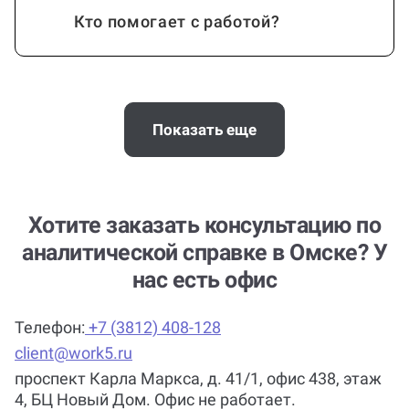
теме и предмету?
Кто помогает с работой?
Как работает гарантия?
Показать еще
Можно ли вернуть деньги?
Хотите заказать консультацию по
аналитической справке в Омске? У
нас есть офис
Помощь с услугой Аналитическая
справка нужна срочно
Телефон:
+7 (3812) 408-128
(консультацией по Аналитической