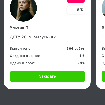
Эксперт
5/5
Ульяна П.
В
ДГТУ 2019, выпускник
О
Выполнено:
664 работ
В
Средняя оценка:
4,6
С
Сдано в срок:
99%
С
Заказать