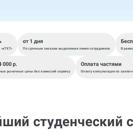
ь
от 1 дня
Бесп
, «eTXT»
По срочным заказам выделенная линия сотрудников
В рамк
4 000 р.
Оплата частями
ные рыночные цены без комиссий сервису
Оплату консультации по заключ
йший студенческий с