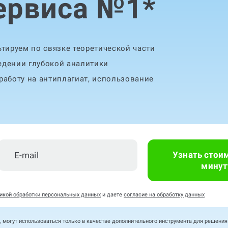
ервиса №1
*
тируем по связке теоретической части
едении глубокой аналитики
аботу на антиплагиат, использование
Узнать стои
минут
икой обработки персональных данных
и даете
согласие на обработку данных
, могут использоваться только в качестве дополнительного инструмента для решени