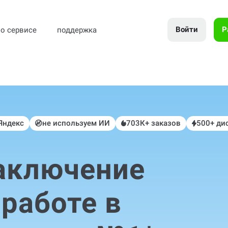
Войти
Р
о сервисе
поддержка
 Яндекс
не используем ИИ
703К+ заказов
500+ ди
аключение
 работе в