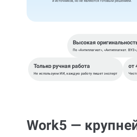
и источников, но не являются готовым решением.
Высокая оригинальност
По «Антиплагиат», «Антиплагиат. ВУЗ»
Только ручная работа
от 
Не используем ИИ, каждую работу пишет эксперт
Чест
Work5 — крупне